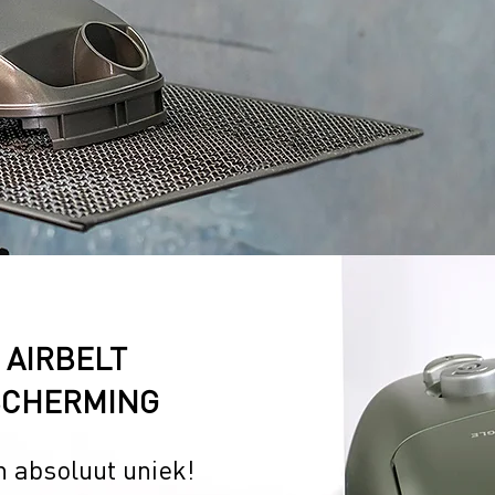
 AIRBELT
SCHERMING
n absoluut uniek!