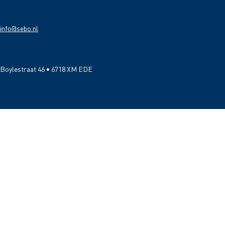
info@sebo.nl
Boylestraat 46 • 6718 XM EDE