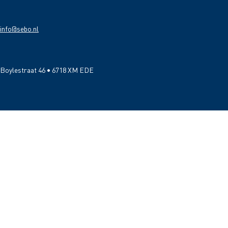
info@sebo.nl
Boylestraat 46 • 6718 XM EDE