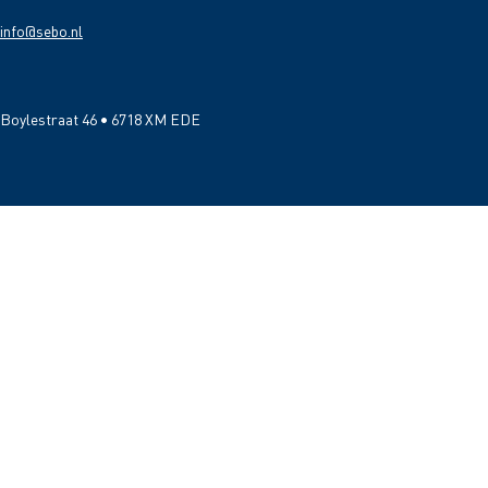
info@sebo.nl
Boylestraat 46 • 6718 XM EDE