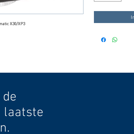
I
matic X30/XP3
 de
 laatste
n.