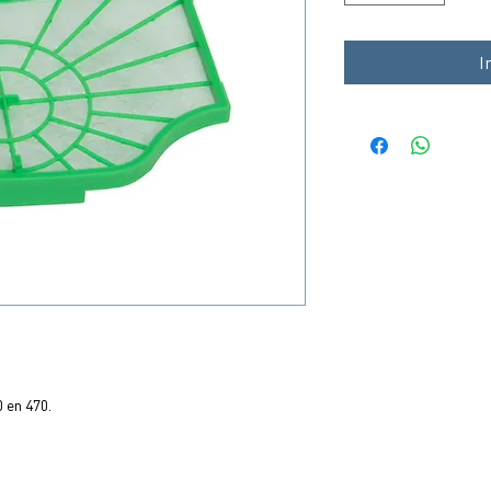
I
 en 470.