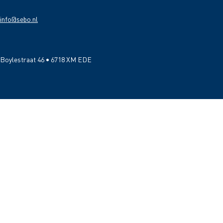
info@sebo.nl
Boylestraat 46 • 6718 XM EDE