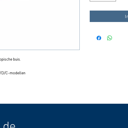
I
pische buis.
K/D/C-modellen
 de