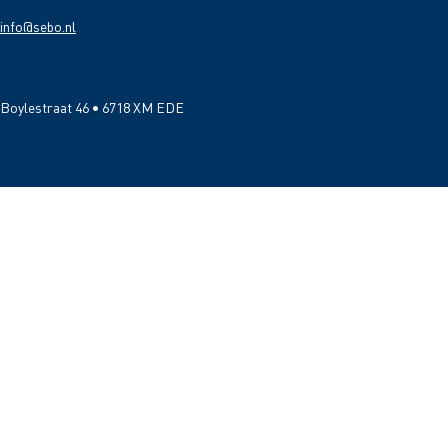
info@sebo.nl
Boylestraat 46 • 6718 XM EDE