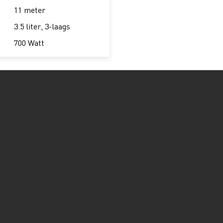
11 meter
3.5 liter, 3-laags
700 Watt