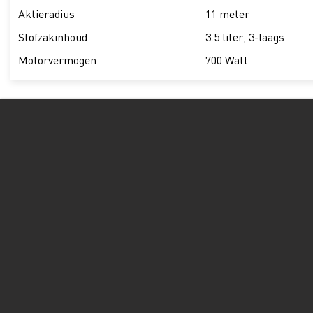
Aktieradius
11 meter
Stofzakinhoud
3.5 liter, 3-laags
Motorvermogen
700 Watt