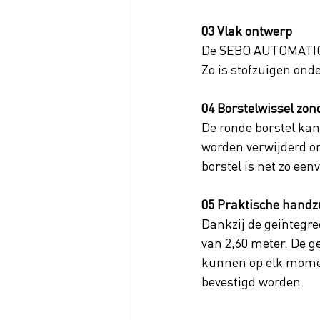
03 Vlak ontwerp
De SEBO AUTOMATIC XP
Zo is stofzuigen ond
04 Borstelwissel zon
De ronde borstel ka
worden verwijderd om
borstel is net zo een
05 Praktische handz
Dankzij de geïntegre
van 2,60 meter. De 
kunnen op elk momen
bevestigd worden.