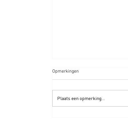
Opmerkingen
Plaats een opmerking...
Wat is S-Klasse-Filtratie nou
precies?