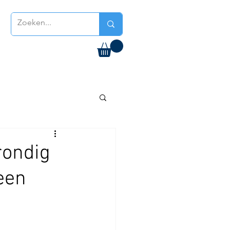
rondig
 een