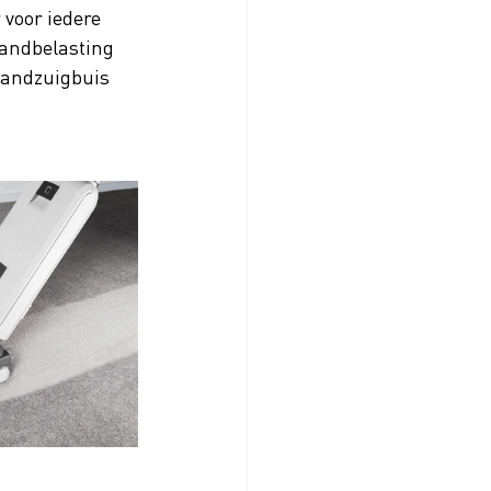
voor iedere 
handbelasting 
handzuigbuis 