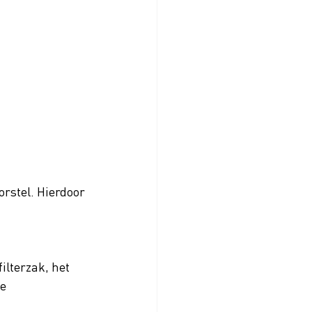
rstel. Hierdoor 
lterzak, het 
e 