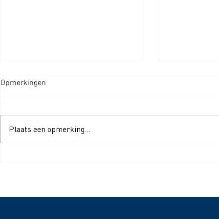
Opmerkingen
Plaats een opmerking...
Wat is S-Klasse-Filtratie nou
SEBO-stofzu
precies?
en accessoir