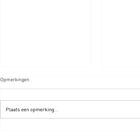
Opmerkingen
Plaats een opmerking...
Wat is S-Klasse-Filtratie nou
SEBO-stofzu
precies?
en accessoir