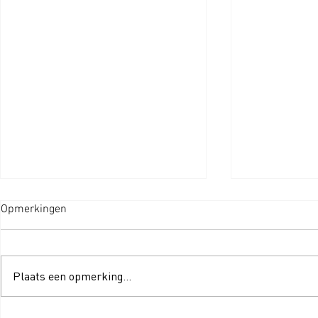
Opmerkingen
Plaats een opmerking...
Wat is S-Klasse-Filtratie nou
SEBO-stofzu