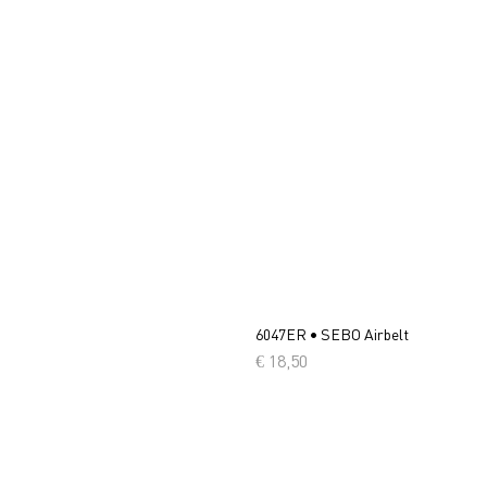
6047ER • SEBO Airbelt
Prijs
€ 18,50