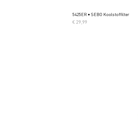
5425ER • SEBO Koolstoffilter
Prijs
€ 29,99