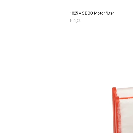
1825 • SEBO Motorfilter
Prijs
€ 6,50