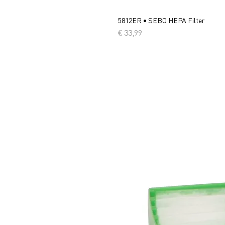
5812ER • SEBO HEPA Filter
Prijs
€ 33,99