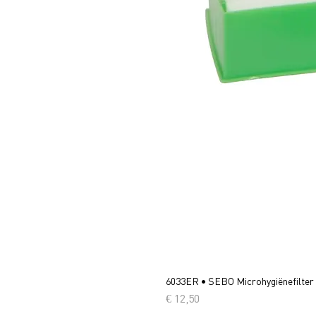
6033ER • SEBO Microhygiënefilter
Prijs
€ 12,50