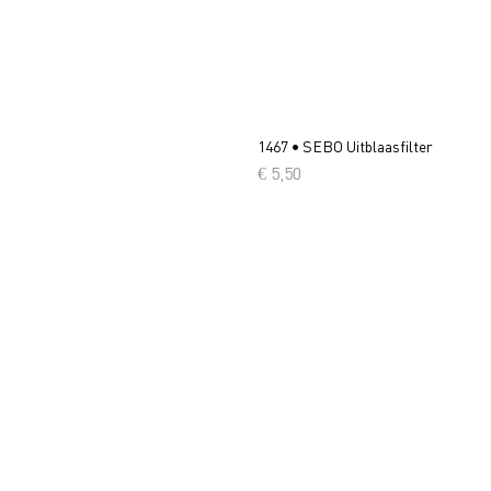
1467 • SEBO Uitblaasfilter
Prijs
€ 5,50