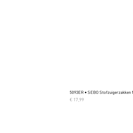
5093ER • SEBO Stofzuigerzakken 
Prijs
€ 17,99