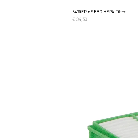
6430ER • SEBO HEPA Filter
Prijs
€ 34,50