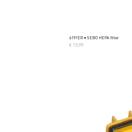
6191ER • SEBO HEPA filter
Prijs
€ 15,99