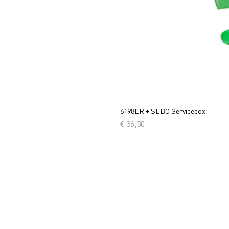
6198ER • SEBO Servicebox
Prijs
€ 36,50