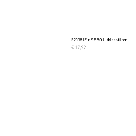
52038JE • SEBO Uitblaasfilter
Prijs
€ 17,99