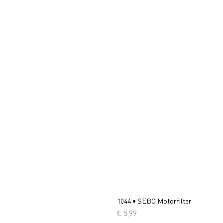
1044 • SEBO Motorfilter
Prijs
€ 5,99