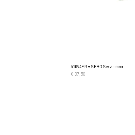
51094ER • SEBO Servicebox
Prijs
€ 37,50