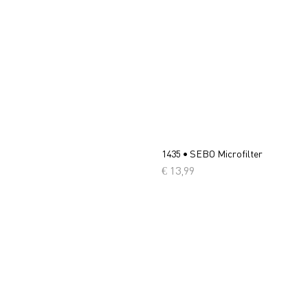
1435 • SEBO Microfilter
Prijs
€ 13,99